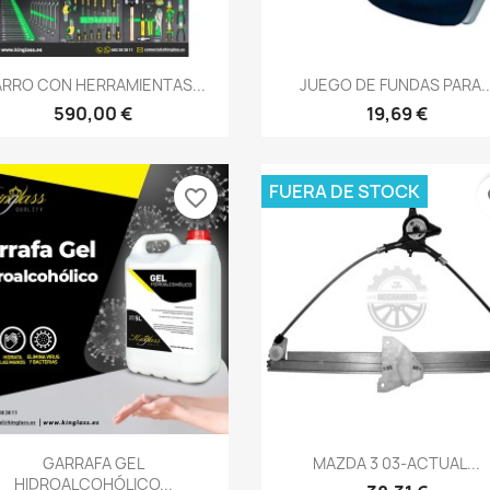
Vista rápida
Vista rápida


RRO CON HERRAMIENTAS...
JUEGO DE FUNDAS PARA..
590,00 €
19,69 €
FUERA DE STOCK
favorite_border
fa
Vista rápida
Vista rápida


GARRAFA GEL
MAZDA 3 03-ACTUAL...
HIDROALCOHÓLICO...