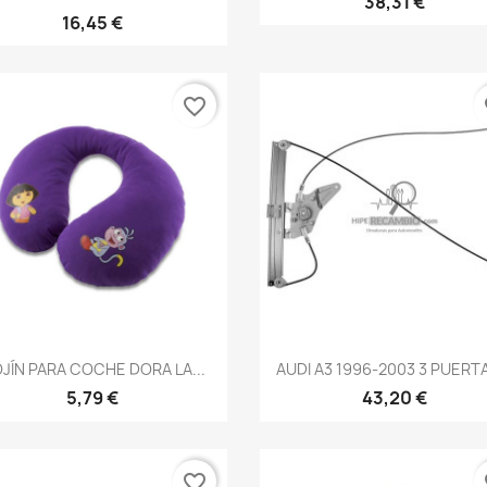
38,31 €
16,45 €
favorite_border
fa
Vista rápida
Vista rápida


JÍN PARA COCHE DORA LA...
AUDI A3 1996-2003 3 PUERTA
5,79 €
43,20 €
favorite_border
fa