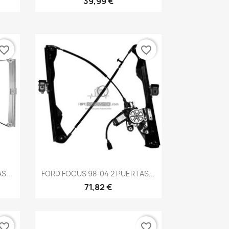
39,99 €
vorite_border
favorite_border
Vista rápida

S...
FORD FOCUS 98-04 2 PUERTAS...
71,82 €
vorite_border
favorite_border