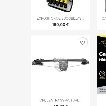
Vista rápida

EXPOSITOR DE ESCOBILLAS...
CA
150,00 €
favorite_border
Vista rápida

OPEL ZAFIRA 99-ACTUAL...