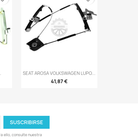
Vista rápida

.
SEAT AROSA VOLKSWAGEN LUPO...
41,87 €
 ello, consulte nuestra