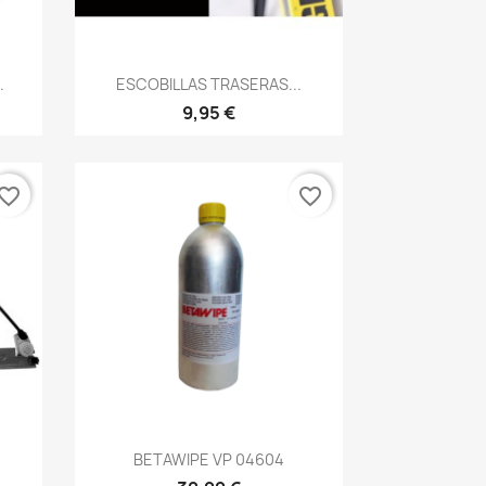
Vista rápida

.
ESCOBILLAS TRASERAS...
9,95 €
vorite_border
favorite_border
Vista rápida

BETAWIPE VP 04604