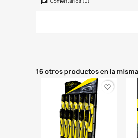
Comentarios (0)
16 otros productos en la misma
favorite_border