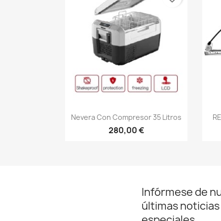
Vista rápida

Nevera Con Compresor 35 Litros
RE
280,00 €
Infórmese de n
últimas noticias
especiales