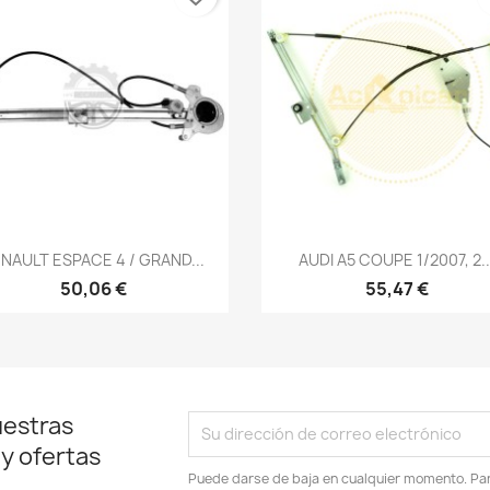
Vista rápida
Vista rápida


NAULT ESPACE 4 / GRAND...
AUDI A5 COUPE 1/2007, 2..
50,06 €
55,47 €
uestras
 y ofertas
Puede darse de baja en cualquier momento. Para