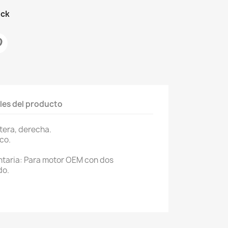
ock
les del producto
tera, derecha.
ico.
taria: Para motor OEM con dos
do.