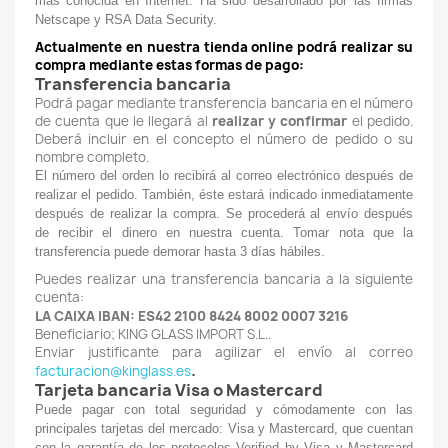
más conocida en Internet. Ha sido desarrollado por las firmas
Netscape y RSA Data Security.
Actualmente en nuestra tienda online podrá realizar su
compra mediante estas formas de pago:
Transferencia bancaria
Podrá pagar mediante transferencia bancaria en el número
de cuenta que le llegará al
realizar y confirmar
el pedido.
Deberá incluir en el concepto el número de pedido o su
nombre completo.
El número del orden lo recibirá al correo electrónico después de
realizar el pedido. También, éste estará indicado inmediatamente
después de realizar la compra. Se procederá al envío después
de recibir el dinero en nuestra cuenta. Tomar nota que la
transferencia puede demorar hasta 3 días hábiles.
Puedes realizar una transferencia bancaria a la siguiente
cuenta:
LA CAIXA IBAN: ES42 2100 8424 8002 0007 3216
Beneficiario; KING GLASS IMPORT S.L..
Enviar justificante para agilizar el envío al correo
.
facturacion@kinglass.es
Tarjeta bancaria Visa o Mastercard
Puede pagar con total seguridad y cómodamente con las
principales tarjetas del mercado: Visa y Mastercard, que cuentan
con la garantía de los protocolos Verified by Visa y Mastercard