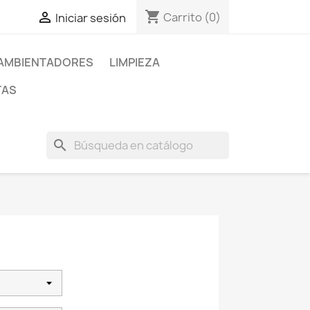
shopping_cart

Carrito
(0)
Iniciar sesión
AMBIENTADORES
LIMPIEZA
TAS
search