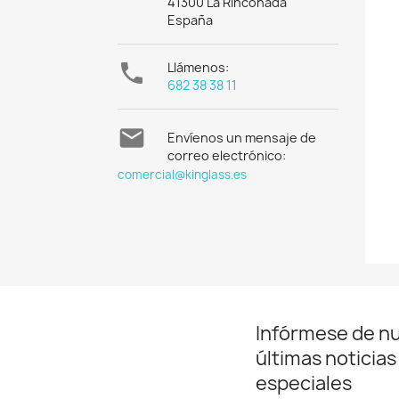
41300 La Rinconada
España

Llámenos:
682 38 38 11

Envíenos un mensaje de
correo electrónico:
comercial@kinglass.es
Infórmese de n
últimas noticias
especiales