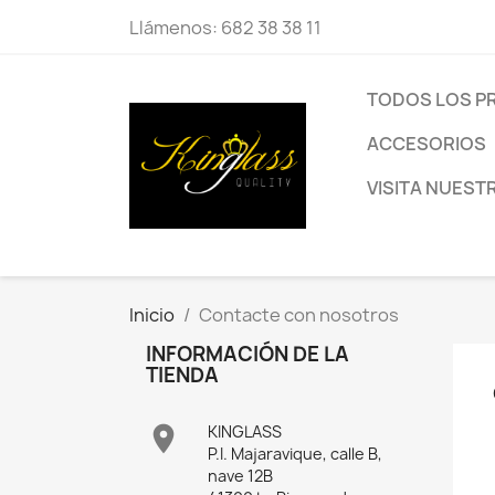
Llámenos:
682 38 38 11
TODOS LOS 
ACCESORIOS
VISITA NUEST
Inicio
Contacte con nosotros
INFORMACIÓN DE LA
TIENDA

KINGLASS
P.I. Majaravique, calle B,
nave 12B