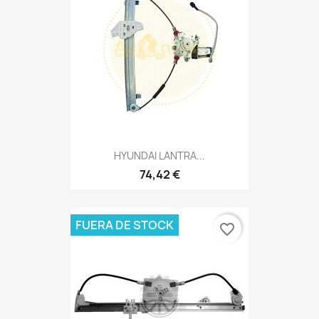
HYUNDAI LANTRA...
74,42 €
FUERA DE STOCK
favorite_border