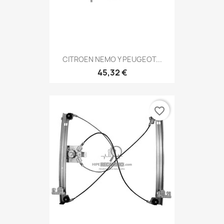
CITROEN NEMO Y PEUGEOT...
45,32 €
favorite_border