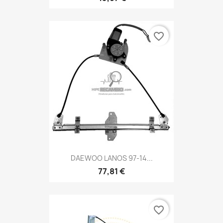
favorite_border
DAEWOO LANOS 97-14...
77,81 €
favorite_border