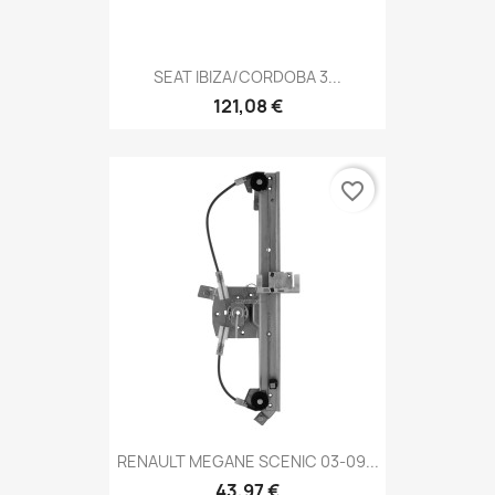
SEAT IBIZA/CORDOBA 3...
121,08 €
favorite_border
RENAULT MEGANE SCENIC 03-09...
43,97 €