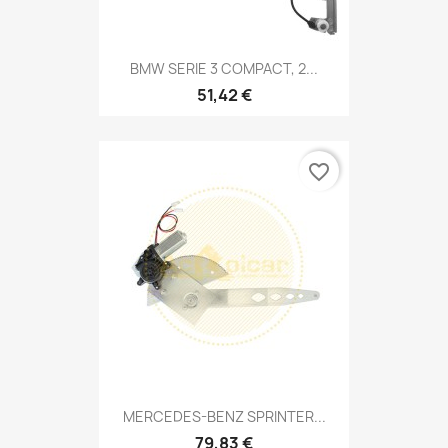
BMW SERIE 3 COMPACT, 2...
51,42 €
favorite_border
MERCEDES-BENZ SPRINTER...
79,83 €