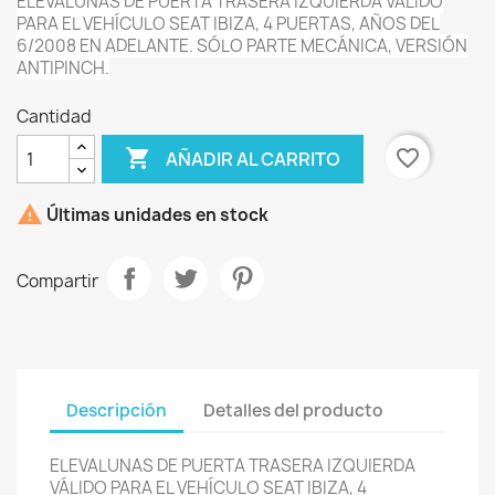
ELEVALUNAS DE PUERTA TRASERA IZQUIERDA VÁLIDO
PARA EL VEHÍCULO SEAT IBIZA, 4 PUERTAS, AÑOS DEL
6/2008 EN ADELANTE. SÓLO PARTE MECÁNICA, VERSIÓN
ANTIPINCH.
Cantidad

favorite_border
AÑADIR AL CARRITO

Últimas unidades en stock
Compartir
Descripción
Detalles del producto
ELEVALUNAS DE PUERTA TRASERA IZQUIERDA
VÁLIDO PARA EL VEHÍCULO SEAT IBIZA, 4