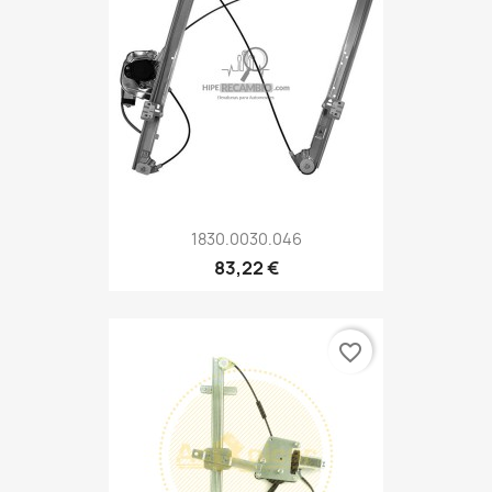
1830.0030.046
83,22 €
favorite_border