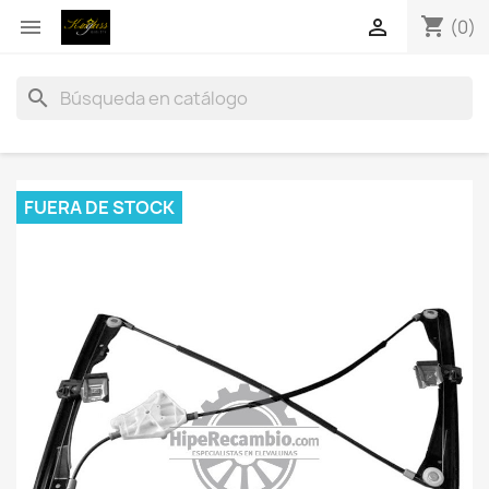
shopping_cart


(0)
search
FUERA DE STOCK