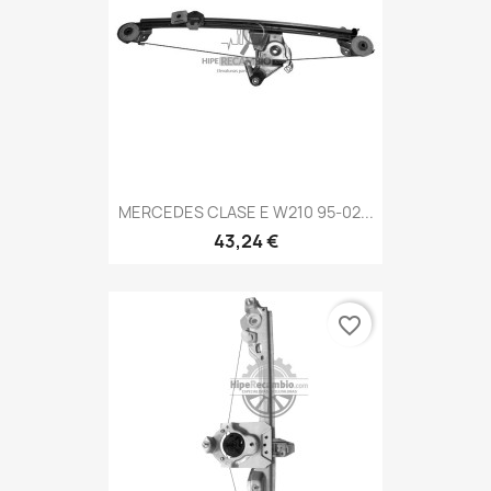
MERCEDES CLASE E W210 95-02...
43,24 €
favorite_border