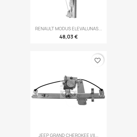
RENAULT MODUS ELEVALUNAS...
48,03 €
favorite_border
JEEP GRAND CHEROKEE I/II...