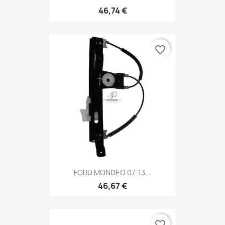
46,74 €
favorite_border
FORD MONDEO 07-13...
46,67 €
favorite_border