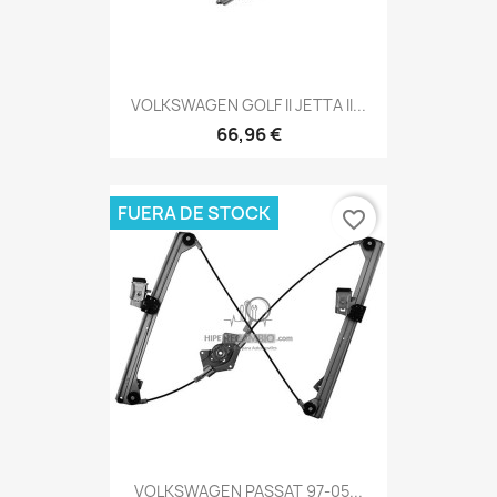
VOLKSWAGEN GOLF II JETTA II...
66,96 €
FUERA DE STOCK
favorite_border
VOLKSWAGEN PASSAT 97-05...