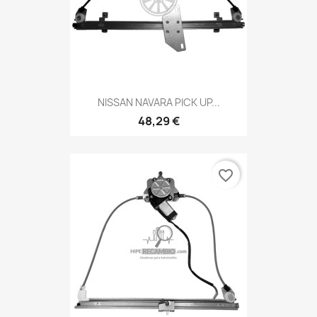
NISSAN NAVARA PICK UP...
48,29 €
favorite_border