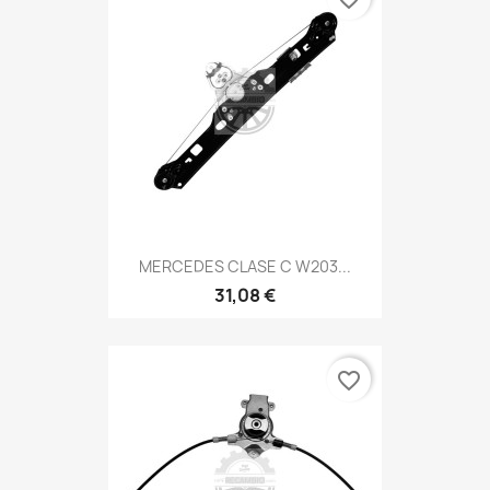
MERCEDES CLASE C W203...
31,08 €
favorite_border