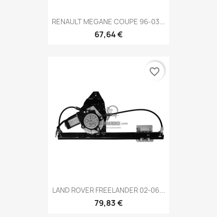
RENAULT MEGANE COUPE 96-03...
67,64 €
favorite_border
LAND ROVER FREELANDER 02-06...
79,83 €