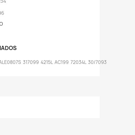
6234
96
FO
NADOS
ALE0807S
317099
4215L
AC199
72034L
30/7093