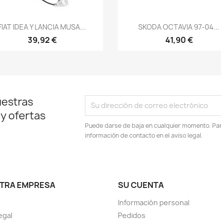
Vista rápida
Vista rápida


FIAT IDEA Y LANCIA MUSA...
SKODA OCTAVIA 97-04...
39,92 €
41,90 €
uestras
 y ofertas
Puede darse de baja en cualquier momento. Para
información de contacto en el aviso legal.
TRA EMPRESA
SU CUENTA
Información personal
egal
Pedidos