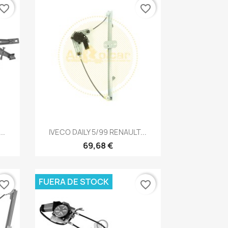
vorite_border
favorite_border
Vista rápida

..
IVECO DAILY 5/99 RENAULT...
69,68 €
FUERA DE STOCK
vorite_border
favorite_border