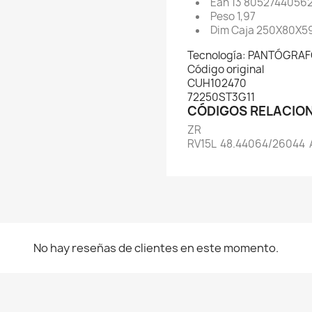
Ean 13 805274405
Peso 1,97
Dim Caja 250X80X5
Tecnología: PANTÓGRA
Código original
CUH102470
72250ST3G11
CÓDIGOS RELACIO
ZR
RV15L
48.44064/26044
No hay reseñas de clientes en este momento.