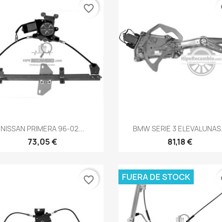
favorite_border
fa
Vista rápida
Vista rápida


NISSAN PRIMERA 96-02...
BMW SERIE 3 ELEVALUNAS.
73,05 €
81,18 €
FUERA DE STOCK
favorite_border
fa