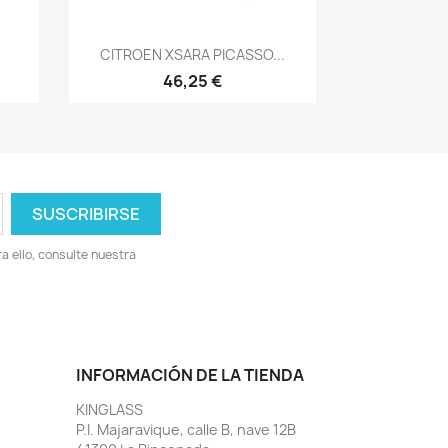
Vista rápida

CITROEN XSARA PICASSO...
46,25 €
 ello, consulte nuestra
INFORMACIÓN DE LA TIENDA
KINGLASS
P.I. Majaravique, calle B, nave 12B