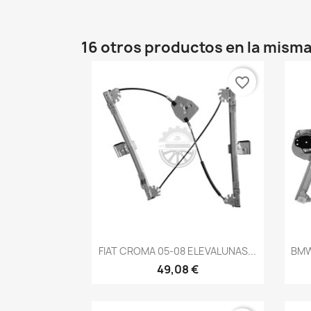
16 otros productos en la misma
favorite_border
Vista rápida

FIAT CROMA 05-08 ELEVALUNAS...
BMW
49,08 €