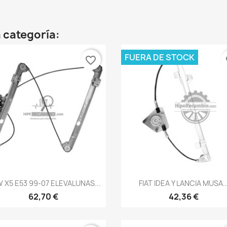
 categoría:
FUERA DE STOCK
favorite_border
fa
Vista rápida
Vista rápida


 X5 E53 99-07 ELEVALUNAS...
FIAT IDEA Y LANCIA MUSA..
62,70 €
42,36 €