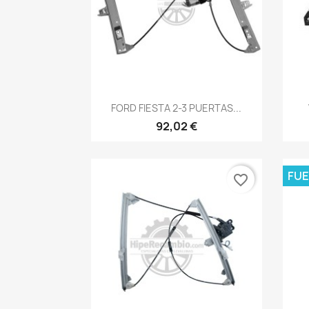
Vista rápida

FORD FIESTA 2-3 PUERTAS...
92,02 €
FUE
favorite_border