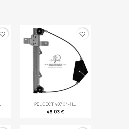
vorite_border
favorite_border
Vista rápida

.
PEUGEOT 407 04-11...
48,03 €