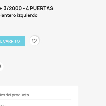
> 3/2000 - 4 PUERTAS
elantero izquierdo
favorite_border
AL CARRITO
les del producto