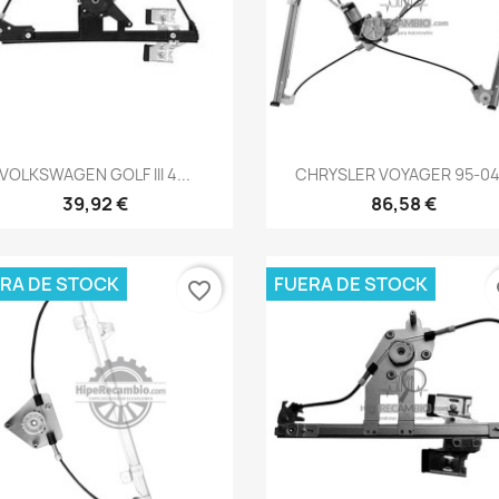
Vista rápida
Vista rápida


VOLKSWAGEN GOLF III 4...
CHRYSLER VOYAGER 95-04.
39,92 €
86,58 €
RA DE STOCK
FUERA DE STOCK
favorite_border
fa