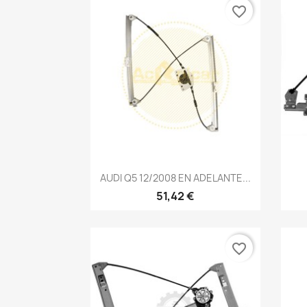
favorite_border
Vista rápida

AUDI Q5 12/2008 EN ADELANTE...
51,42 €
favorite_border