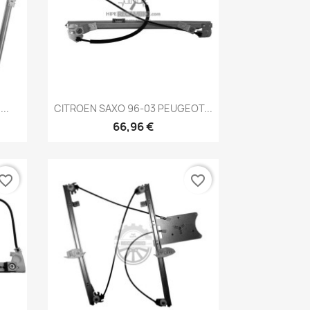
Vista rápida

..
CITROEN SAXO 96-03 PEUGEOT...
66,96 €
vorite_border
favorite_border