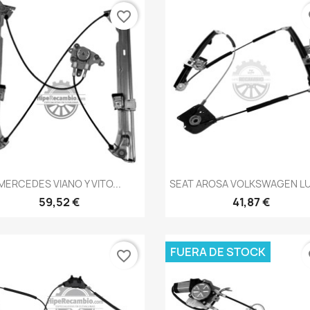
favorite_border
fa
Vista rápida
Vista rápida


MERCEDES VIANO Y VITO...
SEAT AROSA VOLKSWAGEN LU
59,52 €
41,87 €
FUERA DE STOCK
favorite_border
fa