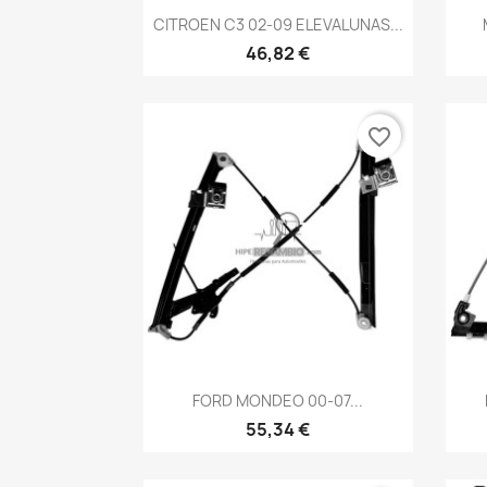
Vista rápida

CITROEN C3 02-09 ELEVALUNAS...
46,82 €
favorite_border
Vista rápida

FORD MONDEO 00-07...
55,34 €