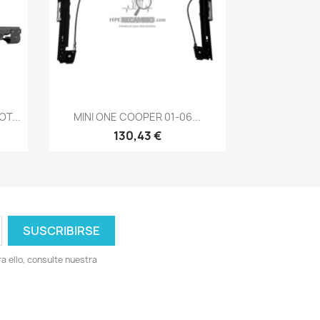
Vista rápida

T...
MINI ONE COOPER 01-06...
130,43 €
 ello, consulte nuestra