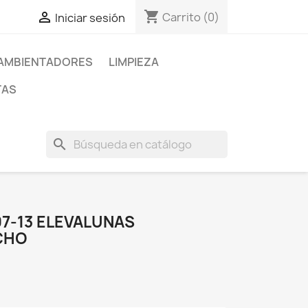
shopping_cart

Carrito
(0)
Iniciar sesión
AMBIENTADORES
LIMPIEZA
TAS
search
07-13 ELEVALUNAS
CHO