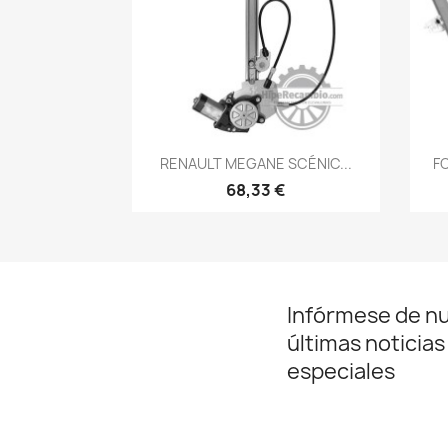
Vista rápida

RENAULT MEGANE SCÉNIC...
F
68,33 €
Infórmese de n
últimas noticias
especiales