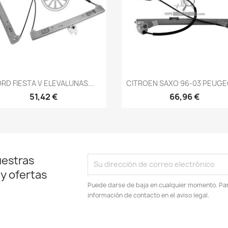
Vista rápida
Vista rápida


ORD FIESTA V ELEVALUNAS...
CITROEN SAXO 96-03 PEUGEO
51,42 €
66,96 €
uestras
 y ofertas
Puede darse de baja en cualquier momento. Para
información de contacto en el aviso legal.