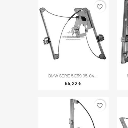
favorite_border
Vista rápida

BMW SERIE 5 E39 95-04...
64,22 €
favorite_border