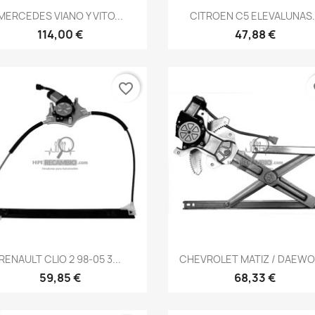
Vista rápida
Vista rápida


MERCEDES VIANO Y VITO...
CITROEN C5 ELEVALUNAS..
114,00 €
47,88 €
favorite_border
fa
Vista rápida
Vista rápida


RENAULT CLIO 2 98-05 3...
CHEVROLET MATIZ / DAEWOO
59,85 €
68,33 €