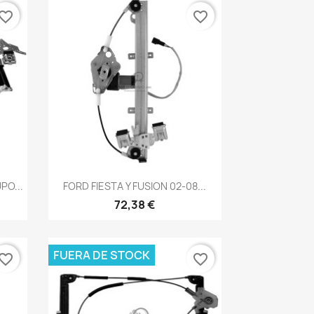
vorite_border
favorite_border
Vista rápida

PO...
FORD FIESTA Y FUSION 02-08...
72,38 €
FUERA DE STOCK
vorite_border
favorite_border